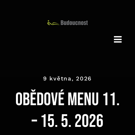
Přeskočit
na
obsah
9 května, 2026
Obědové menu 11.
– 15. 5. 2026